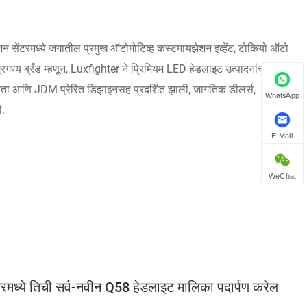
 सेंटरमध्ये जगातील प्रमुख ऑटोमोटिव्ह कस्टमायझेशन इव्हेंट, टोकियो ऑटो
्य ब्रँड म्हणून, Luxfighter ने प्रिमियम LED हेडलाइट उत्पादनांची संपूर्ण
सुसंगतता आणि JDM-प्रेरित डिझाइनसह प्रदर्शित झाली, जागतिक डीलर्स,
WhatsApp
ी.
E-Mail
WeChat
्ये तिची सर्व-नवीन Q58 हेडलाइट मालिका पदार्पण करेल