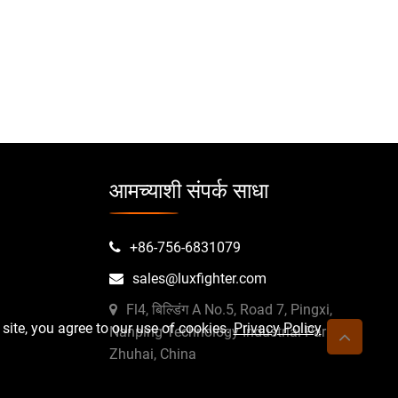
आमच्याशी संपर्क साधा
+86-756-6831079
sales@luxfighter.com
Fl4, बिल्डिंग A No.5, Road 7, Pingxi,
 site, you agree to our use of cookies.
Privacy Policy
Nanping Technology Industrial Park,
Zhuhai, China