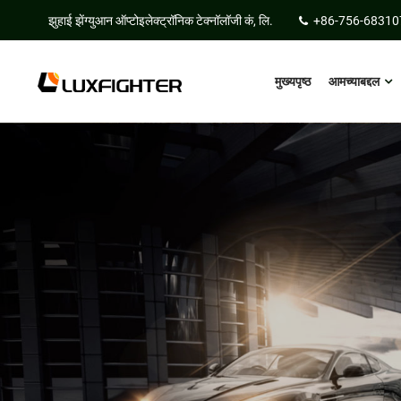
झुहाई झेंग्युआन ऑप्टोइलेक्ट्रॉनिक टेक्नॉलॉजी कं, लि.
+86-756-68310
मुख्यपृष्ठ
आमच्याबद्दल