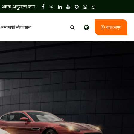
आमचे अनुसरण करा -
व्हाट्सएप
आमच्याशी संपर्क साधा