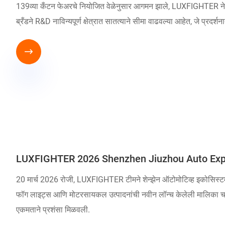
139व्या कँटन फेअरचे नियोजित वेळेनुसार आगमन झाले, LUXFIGHTER ने अनेक नव
ब्रँडने R&D नाविन्यपूर्ण क्षेत्रात सातत्याने सीमा वाढवल्या आहेत, जे प्र

LUXFIGHTER 2026 Shenzhen Jiuzhou Auto Expo मध्य
20 मार्च 2026 रोजी, LUXFIGHTER टीमने शेन्झेन ऑटोमोटिव्ह इकोसिस्टम 
फॉग लाइट्स आणि मोटरसायकल उत्पादनांची नवीन लॉन्च केलेली मालिका चम
एकमताने प्रशंसा मिळवली.