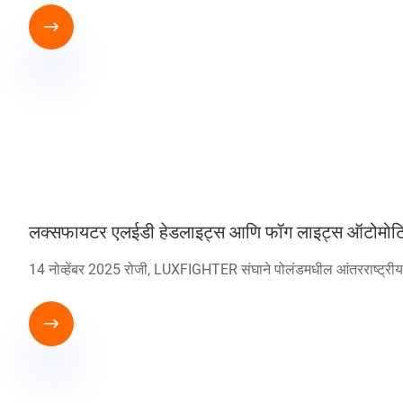

लक्सफायटर एलईडी हेडलाइट्स आणि फॉग लाइट्स ऑटोमोटिव्ह पा
14 नोव्हेंबर 2025 रोजी, LUXFIGHTER संघाने पोलंडमधील आंतरराष्ट्रीय ऑट
