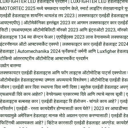
LUXFIGHTER LED हेडलाइटचे प्रदर्शन
|
LUXFIGHTER LED हेडलाइट्सचे इ
MOTORTEC 2025 मध्ये चमकदार पदार्पण केले, स्मार्ट लाइटिंग तंत्रज्ञानाद्वारे 
एलईडी हेडलाइट्स शायनिंग थायलंड तप 2023
|
लक्सफाइटर एलईडी हेडलाइट्स 
आयएनएपीए)
|
ऑटोमेकॅनिका इस्तंबूल 2023 वर आगमन लक्सफाइटर कार एलईड
सिटी
|
एमआयएमएस ऑटोमोबिलिटी मॉस्को 2023 आणि इंट्राओटो 2023, मॉस्को
हेडलाइट्स 134 व्या कॅन्टन फेअर
|
एएपीईएक्स 2023 लास वेगासमध्ये लक्सफाइ
इंटरनॅशनल ऑटो आफ्टरमार्केट एक्स्पो
|
लक्सफाइटर कार एलईडी हेडलाइट 2024 म
हेडलाइट
|
Automechanika 2024 फ्रँकफर्ट जर्मनी आणि Luxfigher हेडला
टोकियो आंतरराष्ट्रीय ऑटोमोटिव्ह आफ्टरमार्केट प्रदर्शन
उद्योग बातम्या
लक्सफायटर एलईडी हेडलाइट्स आणि फॉग लाइट्स ऑटोमोटिव्ह पार्ट्स एक्स्पोला म
ऑटोमोबाईल हेडलाइट्सच्या उष्णता अपव्ययाचे विश्लेषण
|
ऑटोमोटिव्ह एलईडी हेड
जीवन
|
एलईडी कार दिवा स्थापना दिवा मणी दिशा
|
बहुतेक एलईडी हेडलाइट अपग
एचआयडी दिवे काय आहेत?
|
वेगवेगळ्या प्रकारच्या दिवे आणि त्याचे महत्त्व सूची
|
ए
हेडलाइट्स बल्बसह कार
|
एलईडी हेडलाइट वि हॅलोजन - चांगले काय आहे?
|
एलईड
परिवर्तन
|
एलईडी - रस्ता कायदेशीर होण्यासाठी काय घेते?
|
2023 वर आघाडीच्या ऑ
कायद्यामुळे अमेरिकन हेडलाइट मानक मोठे अद्यतन प्राप्त करण्यासाठी
|
एलईडी हे
फिटिंगची आवश्यकता आहे?
|
व्हिंटेज कारसाठी एलईडी हेडलाइट अपग्रेड: कायदे