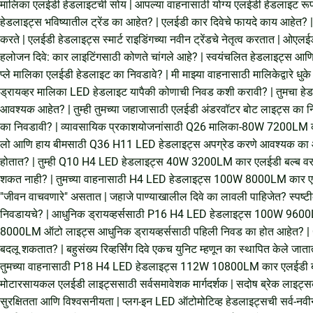
मालिका एलईडी हेडलाइटची सोय
|
आपल्या वाहनासाठी योग्य एलईडी हेडलाइट रू
हेडलाइट्स भविष्यातील ट्रेंड का आहेत?
|
एलईडी कार दिवेचे फायदे काय आहेत?
करते
|
एलईडी हेडलाइट्स स्मार्ट राइडिंगच्या नवीन ट्रेंडचे नेतृत्व करतात
|
ओएलईडी
हलोजन दिवे: कार लाइटिंगसाठी कोणते चांगले आहे?
|
स्वयंचलित हेडलाइट्स आणि
प्ले मालिका एलईडी हेडलाइट का निवडावे?
|
मी माझ्या वाहनासाठी मालिकेद्वारे धुक
ड्रायव्हर मालिका LED हेडलाइट यापैकी कोणाची निवड कशी करावी?
|
तुमचा हे
आवश्यक आहेत?
|
तुम्ही तुमच्या जहाजासाठी एलईडी अंडरवॉटर बोट लाइट्स का 
का निवडावी?
|
व्यावसायिक प्रकाशयोजनांसाठी Q26 मालिका-80W 7200LM क
लो आणि हाय बीमसाठी Q36 H11 LED हेडलाइट्स अपग्रेड करणे आवश्यक का 
होतात?
|
तुम्ही Q10 H4 LED हेडलाइट्स 40W 3200LM कार एलईडी बल्ब वर अ
शकत नाही?
|
तुमच्या वाहनासाठी H4 LED हेडलाइट्स 100W 8000LM कार ए
"जीवन वाचवणारे" असतात
|
जहाजे पाण्याखालील दिवे का लावली पाहिजेत? स्पष्टीक
निवडायचे?
|
आधुनिक ड्रायव्हर्ससाठी P16 H4 LED हेडलाइट्स 100W 9600L
8000LM ऑटो लाइट्स आधुनिक ड्रायव्हर्ससाठी पहिली निवड का होत आहेत?
|
बदलू शकतात?
|
बहुसंख्य रिव्हर्सिंग दिवे एकच युनिट म्हणून का स्थापित केले
तुमच्या वाहनासाठी P18 H4 LED हेडलाइट्स 112W 10800LM कार एलईडी बल
मोटारसायकल एलईडी लाइट्ससाठी सर्वसमावेशक मार्गदर्शक
|
सदोष ब्रेक लाइट्सक
सुरक्षितता आणि विश्वसनीयता
|
प्लग-इन LED ऑटोमोटिव्ह हेडलाइट्सची सर्व