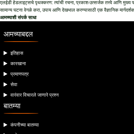
एलईडी हेडलाइट्सचे पृथक्करण: त्यांची रचना, प्रकाश-उत्सर्जक तत्त्वे आणि मुख्य 
सामान्य घटना वेगळे करा, उपाय आणि देखभाल करण्यासाठी एक वैज्ञानिक मार्गदर्श
आमच्याशी संपर्क साधा
आमच्याबद्दल
इतिहास
कारखाना
प्रमाणपत्र
सेवा
वारंवार विचारले जाणारे प्रश्न
बातम्या
कंपनीच्या बातम्या